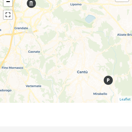
−
Leaflet