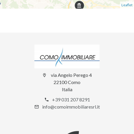
Leaflet
via Angelo Perego 4
22100 Como
Italia
+39 031 207 8291
info@comoimmobiliaresrl.it