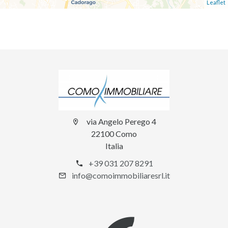
Leaflet
via Angelo Perego 4
22100 Como
Italia
+39 031 207 8291
info@comoimmobiliaresrl.it