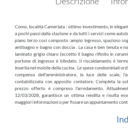
Descrizione
Info
Como, località Camerlata : ottimo investimento, in elegant
a pochi passi dalla stazione e da tutti i servizi come aut
piano terzo cosi composto :ampio ingresso, spazioso sogg
antibagno e bagno con doccia . La casa è ben tenuta e non
laminato grigio chiaro (eccetto il bagno rifinito in ceramic
portone di ingresso è blindato. Il riscaldamento è ter
inserita nel mobile della cucina . Le spese condominiali 
compenso dell'amministratore, la luce delle scale, l
contabilizzata con apposito contatore. Completa la so
prezzo offerto è compreso l'arredamento. Attualment
12/03/2028, garantisce un ottima rendita e risulta es
maggiori informazioni o per fissare un appuntamento conta
In