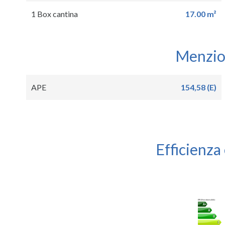
1 Box cantina
17.00 m²
Menzion
APE
154,58 (E)
Efficienza
EPI (Non rinnovabile)