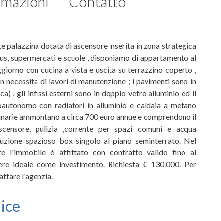
rmazioni
Contatto
e palazzina dotata di ascensore inserita in zona strategica
obus, supermercati e scuole , disponiamo di appartamento al
iorno con cucina a vista e uscita su terrazzino coperto ,
 necessita di lavori di manutenzione ; i pavimenti sono in
a) , gli infissi esterni sono in doppio vetro alluminio ed il
moautonomo con radiatori in alluminio e caldaia a metano
ordinarie ammontano a circa 700 euro annue e comprendono il
'ascensore, pulizia ,corrente per spazi comuni e acqua
luzione spazioso box singolo al piano seminterrato. Nel
e l'immobile è affittato con contratto valido fino al
sere ideale come investimento. Richiesta € 130.000. Per
ttare l'agenzia.
dice