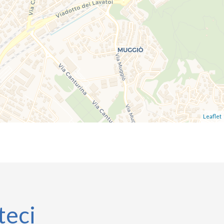
Leaflet
teci