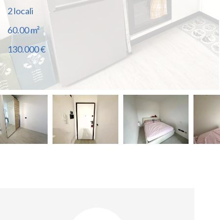
2 locali
60.00
m²
130.000 €