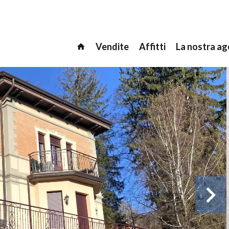
Vendite
Affitti
La nostra ag