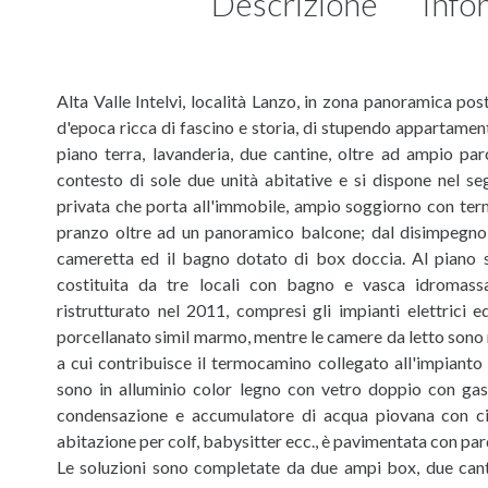
Descrizione
Info
Alta Valle Intelvi, località Lanzo, in zona panoramica pos
d'epoca ricca di fascino e storia, di stupendo appartame
piano terra, lavanderia, due cantine, oltre ad ampio p
contesto di sole due unità abitative e si dispone nel s
privata che porta all'immobile, ampio soggiorno con ter
pranzo oltre ad un panoramico balcone; dal disimpegno
cameretta ed il bagno dotato di box doccia. Al piano
costituita da tre locali con bagno e vasca idromas
ristrutturato nel 2011, compresi gli impianti elettrici 
porcellanato simil marmo, mentre le camere da letto sono r
a cui contribuisce il termocamino collegato all'impianto 
sono in alluminio color legno con vetro doppio con gas. 
condensazione e accumulatore di acqua piovana con ci
abitazione per colf, babysitter ecc., è pavimentata con pa
Le soluzioni sono completate da due ampi box, due cant