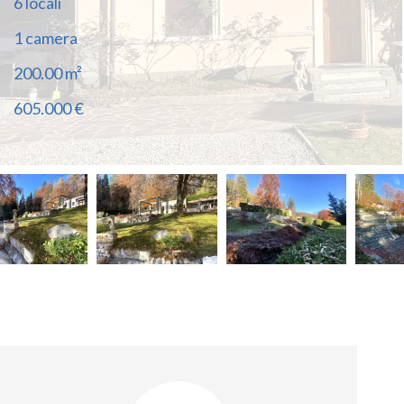
6 locali
1 camera
200.00
m²
605.000 €