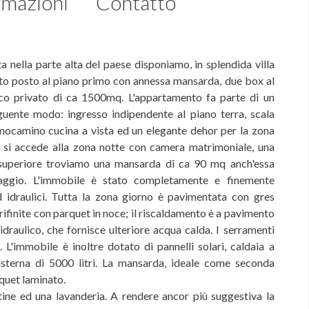
rmazioni
Contatto
ta nella parte alta del paese disponiamo, in splendida villa
nto posto al piano primo con annessa mansarda, due box al
arco privato di ca 1500mq. L'appartamento fa parte di un
eguente modo: ingresso indipendente al piano terra, scala
mocamino cucina a vista ed un elegante dehor per la zona
 si accede alla zona notte con camera matrimoniale, una
 superiore troviamo una mansarda di ca 90 mq anch'essa
saggio. L'immobile è stato completamente e finemente
ed idraulici. Tutta la zona giorno è pavimentata con gres
ifinite con parquet in noce; il riscaldamento è a pavimento
idraulico, che fornisce ulteriore acqua calda. I serramenti
L'immobile è inoltre dotato di pannelli solari, caldaia a
sterna di 5000 litri. La mansarda, ideale come seconda
rquet laminato.
ine ed una lavanderia. A rendere ancor più suggestiva la