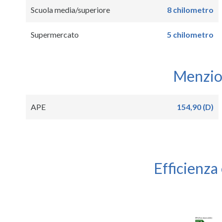
Scuola media/superiore
8 chilometro
Supermercato
5 chilometro
Menzion
APE
154,90 (D)
Efficienza
EPI (Non rinnovabile)